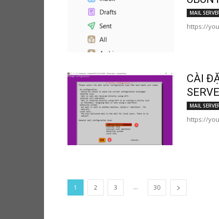
MAIL SERVE
https://yo
CÀI Đ
SERVE
MAIL SERVE
https://yo
...
1
2
3
30