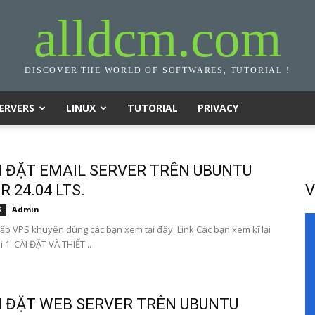
alldcm.com
DISCOVER THE WORLD OF SOFTWARES, TUTORIAL !
ERVERS
LINUX
TUTORIAL
PRIVACY
I ĐẶT EMAIL SERVER TRÊN UBUNTU
 24.04 LTS.
V
Admin
R
ấp VPS khuyên dùng các bạn xem tại đây. Link Các bạn xem kĩ lại
i 1. CÀI ĐẶT VÀ THIẾT...
I ĐẶT WEB SERVER TRÊN UBUNTU