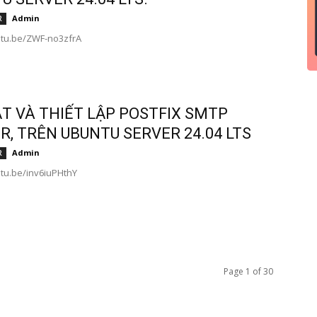
Admin
R
utu.be/ZWF-no3zfrA
ẶT VÀ THIẾT LẬP POSTFIX SMTP
R, TRÊN UBUNTU SERVER 24.04 LTS
Admin
R
utu.be/inv6iuPHthY
Page 1 of 30