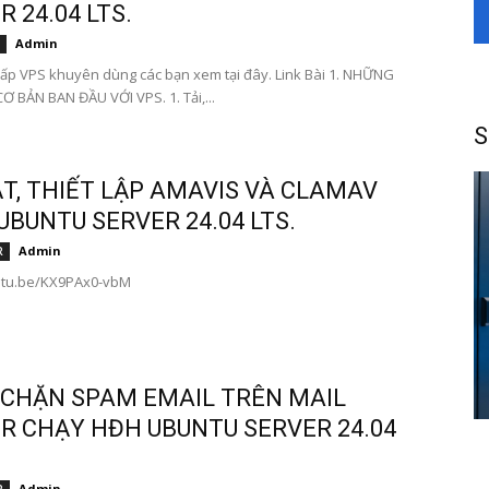
 24.04 LTS.
Admin
ấp VPS khuyên dùng các bạn xem tại đây. Link Bài 1. NHỮNG
Ơ BẢN BAN ĐẦU VỚI VPS. 1. Tải,...
S
ẶT, THIẾT LẬP AMAVIS VÀ CLAMAV
UBUNTU SERVER 24.04 LTS.
Admin
R
outu.be/KX9PAx0-vbM
CHẶN SPAM EMAIL TRÊN MAIL
R CHẠY HĐH UBUNTU SERVER 24.04
Admin