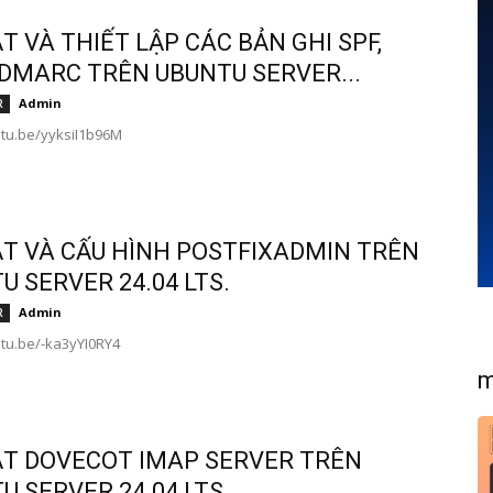
ẶT VÀ THIẾT LẬP CÁC BẢN GHI SPF,
 DMARC TRÊN UBUNTU SERVER...
Admin
R
utu.be/yyksiI1b96M
ẶT VÀ CẤU HÌNH POSTFIXADMIN TRÊN
U SERVER 24.04 LTS.
Admin
R
utu.be/-ka3yYI0RY4
m
ẶT DOVECOT IMAP SERVER TRÊN
U SERVER 24.04 LTS.