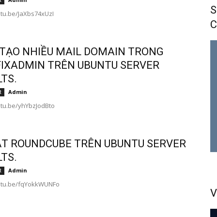
R
S
utu.be/JaXbs74xUzI
C
TẠO NHIỀU MAIL DOMAIN TRONG
IXADMIN TRÊN UBUNTU SERVER
LTS.
Admin
R
utu.be/yhYbzJodBto
ẶT ROUNDCUBE TRÊN UBUNTU SERVER
LTS.
Admin
R
outu.be/fqYokkWUNFo
V