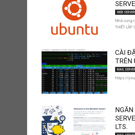
SERVER
WEB SERVER
Nhà cung c
THIẾT LẬP C
CÀI Đ
TRÊN 
MAIL SERVE
https://y
NGĂN 
SERVE
LTS.