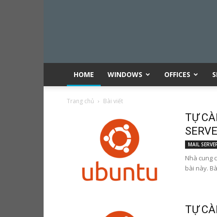
HOME
WINDOWS
OFFICES
S
Trang chủ
Bài viết
TỰ CÀ
SERVER
MAIL SERVE
Nhà cung c
bài này. Bà
TỰ CÀ