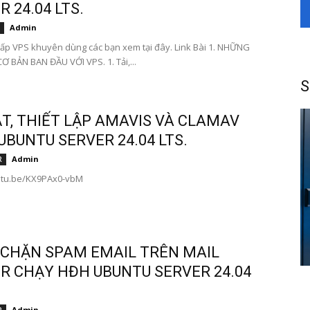
 24.04 LTS.
Admin
ấp VPS khuyên dùng các bạn xem tại đây. Link Bài 1. NHỮNG
Ơ BẢN BAN ĐẦU VỚI VPS. 1. Tải,...
S
ẶT, THIẾT LẬP AMAVIS VÀ CLAMAV
UBUNTU SERVER 24.04 LTS.
Admin
R
outu.be/KX9PAx0-vbM
CHẶN SPAM EMAIL TRÊN MAIL
R CHẠY HĐH UBUNTU SERVER 24.04
Admin