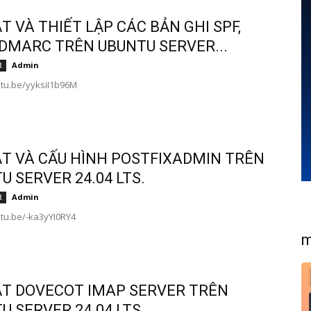
ẶT VÀ THIẾT LẬP CÁC BẢN GHI SPF,
 DMARC TRÊN UBUNTU SERVER...
Admin
R
utu.be/yyksiI1b96M
ẶT VÀ CẤU HÌNH POSTFIXADMIN TRÊN
U SERVER 24.04 LTS.
Admin
R
utu.be/-ka3yYI0RY4
m
ẶT DOVECOT IMAP SERVER TRÊN
U SERVER 24.04 LTS.