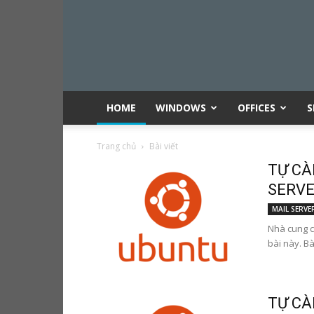
HOME
WINDOWS
OFFICES
S
Trang chủ
Bài viết
TỰ CÀ
SERVER
MAIL SERVE
Nhà cung c
bài này. Bà
TỰ CÀ