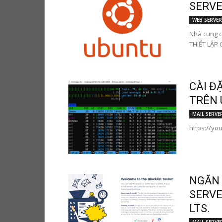
SERVER
WEB SERVER
Nhà cung c
THIẾT LẬP C
CÀI Đ
TRÊN 
MAIL SERVE
https://y
NGĂN 
SERVE
LTS.