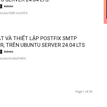
Admin
R
utu.be/ZWF-no3zfrA
ẶT VÀ THIẾT LẬP POSTFIX SMTP
R, TRÊN UBUNTU SERVER 24.04 LTS
Admin
R
utu.be/inv6iuPHthY
Page 1 of 30