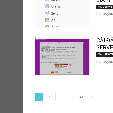
MAIL SERVE
https://yo
CÀI Đ
SERVE
MAIL SERVE
https://yo
...
1
2
3
30