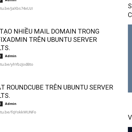
R
S
utu.be/JaXbs74xUzI
C
TẠO NHIỀU MAIL DOMAIN TRONG
IXADMIN TRÊN UBUNTU SERVER
LTS.
Admin
R
utu.be/yhYbzJodBto
ẶT ROUNDCUBE TRÊN UBUNTU SERVER
LTS.
Admin
R
outu.be/fqYokkWUNFo
V