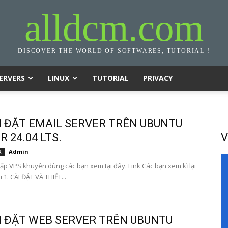
alldcm.com
DISCOVER THE WORLD OF SOFTWARES, TUTORIAL !
ERVERS
LINUX
TUTORIAL
PRIVACY
I ĐẶT EMAIL SERVER TRÊN UBUNTU
 24.04 LTS.
V
Admin
R
ấp VPS khuyên dùng các bạn xem tại đây. Link Các bạn xem kĩ lại
i 1. CÀI ĐẶT VÀ THIẾT...
I ĐẶT WEB SERVER TRÊN UBUNTU