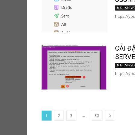
MAIL SERVE
https://yo
CÀI Đ
SERVE
MAIL SERVE
https://yo
...
1
2
3
30