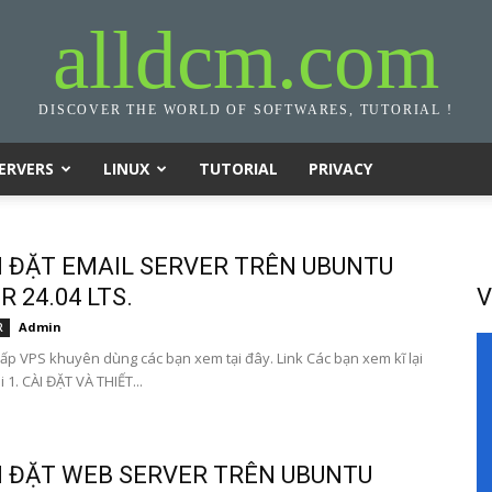
alldcm.com
DISCOVER THE WORLD OF SOFTWARES, TUTORIAL !
ERVERS
LINUX
TUTORIAL
PRIVACY
I ĐẶT EMAIL SERVER TRÊN UBUNTU
 24.04 LTS.
V
Admin
R
ấp VPS khuyên dùng các bạn xem tại đây. Link Các bạn xem kĩ lại
i 1. CÀI ĐẶT VÀ THIẾT...
I ĐẶT WEB SERVER TRÊN UBUNTU