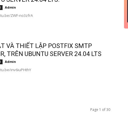
Admin
R
utu.be/ZWF-no3zfrA
ẶT VÀ THIẾT LẬP POSTFIX SMTP
R, TRÊN UBUNTU SERVER 24.04 LTS
Admin
R
utu.be/inv6iuPHthY
Page 1 of 30