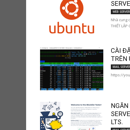
SERVER
WEB SERVER
Nhà cung c
THIẾT LẬP C
CÀI Đ
TRÊN 
MAIL SERVE
https://y
NGĂN 
SERVE
LTS.