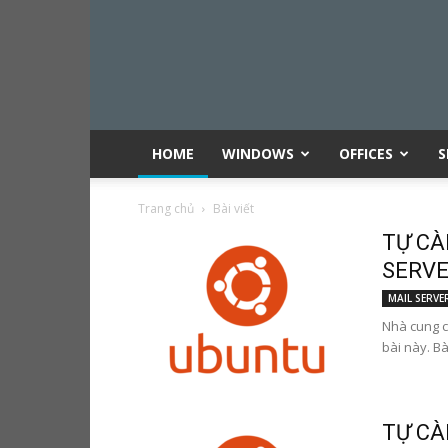
HOME
WINDOWS
OFFICES
S
Trang chủ
Bài viết
TỰ CÀ
SERVER
MAIL SERVE
Nhà cung c
bài này. Bà
TỰ CÀ