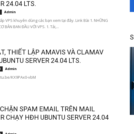
 24.04 LTS.
Admin
ấp VPS khuyên dùng các bạn xem tại đây. Link Bài 1. NHỮNG
Ơ BẢN BAN ĐẦU VỚI VPS. 1. Tải,...
S
ẶT, THIẾT LẬP AMAVIS VÀ CLAMAV
UBUNTU SERVER 24.04 LTS.
Admin
R
outu.be/KX9PAx0-vbM
CHẶN SPAM EMAIL TRÊN MAIL
R CHẠY HĐH UBUNTU SERVER 24.04
Admin