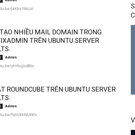
R
S
utu.be/JaXbs74xUzI
C
TẠO NHIỀU MAIL DOMAIN TRONG
IXADMIN TRÊN UBUNTU SERVER
LTS.
Admin
R
utu.be/yhYbzJodBto
ẶT ROUNDCUBE TRÊN UBUNTU SERVER
LTS.
Admin
R
outu.be/fqYokkWUNFo
V