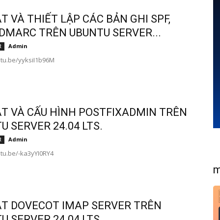
ẶT VÀ THIẾT LẬP CÁC BẢN GHI SPF,
 DMARC TRÊN UBUNTU SERVER...
Admin
R
utu.be/yyksiI1b96M
ẶT VÀ CẤU HÌNH POSTFIXADMIN TRÊN
U SERVER 24.04 LTS.
Admin
R
utu.be/-ka3yYI0RY4
m
ẶT DOVECOT IMAP SERVER TRÊN
U SERVER 24.04 LTS.