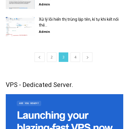
Admin
Xử lý lỗi hiển thị trùng lặp tên, kí tự khi kết nối
thẻ...
Admin
2
3
4
VPS - Dedicated Server.