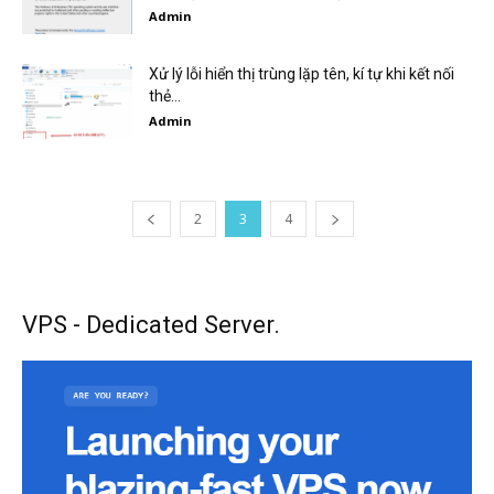
Admin
Xử lý lỗi hiển thị trùng lặp tên, kí tự khi kết nối
thẻ...
Admin
2
3
4
VPS - Dedicated Server.