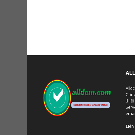
AL
Alld
Công
thiế
Serve
emai
Liên