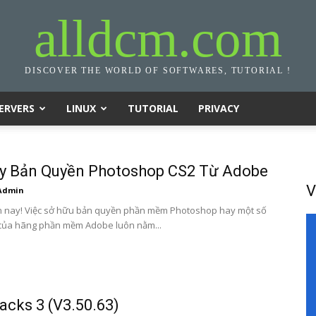
alldcm.com
DISCOVER THE WORLD OF SOFTWARES, TUTORIAL !
ERVERS
LINUX
TUTORIAL
PRIVACY
ey Bản Quyền Photoshop CS2 Từ Adobe
V
Admin
n nay! Việc sở hữu bản quyền phần mềm Photoshop hay một số
của hãng phần mềm Adobe luôn nằm...
acks 3 (V3.50.63)