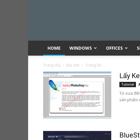
HOME
WINDOWS
OFFICES
S
Trang chủ
Bài viết
Trang 30
Lấy K
Tutorial
Từ xưa đế
sản phẩm 
BlueSt