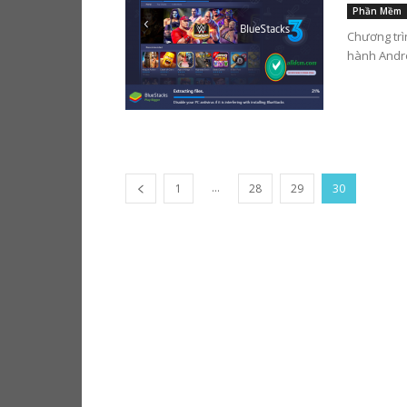
Phần Mềm
Chương trì
hành Andro
...
1
28
29
30