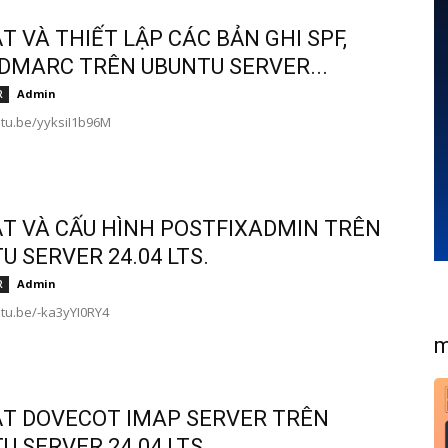
ẶT VÀ THIẾT LẬP CÁC BẢN GHI SPF,
 DMARC TRÊN UBUNTU SERVER...
Admin
R
utu.be/yyksiI1b96M
ẶT VÀ CẤU HÌNH POSTFIXADMIN TRÊN
U SERVER 24.04 LTS.
Admin
R
utu.be/-ka3yYI0RY4
m
ẶT DOVECOT IMAP SERVER TRÊN
U SERVER 24.04 LTS.