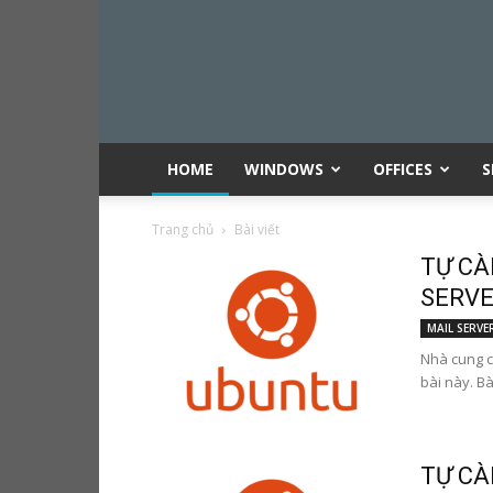
HOME
WINDOWS
OFFICES
S
Trang chủ
Bài viết
TỰ CÀ
SERVER
MAIL SERVE
Nhà cung c
bài này. Bà
TỰ CÀ