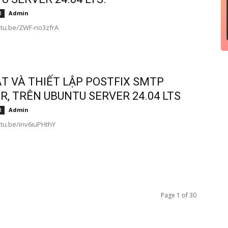
Admin
R
utu.be/ZWF-no3zfrA
ẶT VÀ THIẾT LẬP POSTFIX SMTP
R, TRÊN UBUNTU SERVER 24.04 LTS
Admin
R
utu.be/inv6iuPHthY
Page 1 of 30