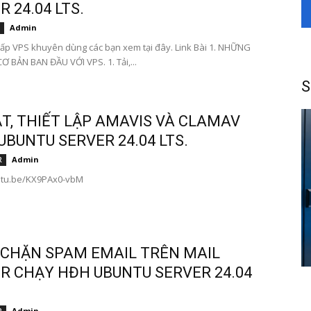
 24.04 LTS.
Admin
ấp VPS khuyên dùng các bạn xem tại đây. Link Bài 1. NHỮNG
Ơ BẢN BAN ĐẦU VỚI VPS. 1. Tải,...
S
ẶT, THIẾT LẬP AMAVIS VÀ CLAMAV
UBUNTU SERVER 24.04 LTS.
Admin
R
outu.be/KX9PAx0-vbM
CHẶN SPAM EMAIL TRÊN MAIL
R CHẠY HĐH UBUNTU SERVER 24.04
Admin