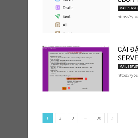
MAIL SERVE
https://yo
CÀI Đ
SERVE
MAIL SERVE
https://yo
...
1
2
3
30