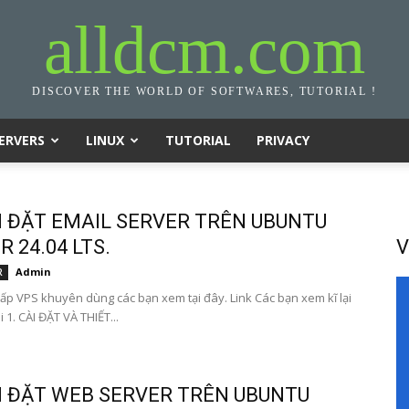
alldcm.com
DISCOVER THE WORLD OF SOFTWARES, TUTORIAL !
ERVERS
LINUX
TUTORIAL
PRIVACY
I ĐẶT EMAIL SERVER TRÊN UBUNTU
 24.04 LTS.
V
Admin
R
ấp VPS khuyên dùng các bạn xem tại đây. Link Các bạn xem kĩ lại
i 1. CÀI ĐẶT VÀ THIẾT...
I ĐẶT WEB SERVER TRÊN UBUNTU