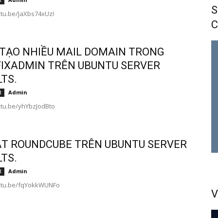
R
S
utu.be/JaXbs74xUzI
C
TẠO NHIỀU MAIL DOMAIN TRONG
IXADMIN TRÊN UBUNTU SERVER
LTS.
Admin
R
utu.be/yhYbzJodBto
ẶT ROUNDCUBE TRÊN UBUNTU SERVER
LTS.
Admin
R
outu.be/fqYokkWUNFo
V