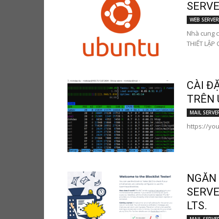
SERVER
WEB SERVER
Nhà cung c
THIẾT LẬP C
CÀI Đ
TRÊN 
MAIL SERVE
https://y
NGĂN 
SERVE
LTS.