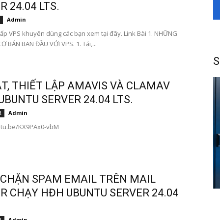
 24.04 LTS.
Admin
ấp VPS khuyên dùng các bạn xem tại đây. Link Bài 1. NHỮNG
Ơ BẢN BAN ĐẦU VỚI VPS. 1. Tải,...
S
ẶT, THIẾT LẬP AMAVIS VÀ CLAMAV
UBUNTU SERVER 24.04 LTS.
Admin
R
outu.be/KX9PAx0-vbM
CHẶN SPAM EMAIL TRÊN MAIL
R CHẠY HĐH UBUNTU SERVER 24.04
Admin