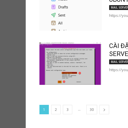
MAIL SERVE
https://yo
CÀI Đ
SERVE
MAIL SERVE
https://yo
...
1
2
3
30