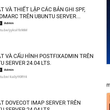
ẶT VÀ THIẾT LẬP CÁC BẢN GHI SPF,
 DMARC TRÊN UBUNTU SERVER...
Admin
R
utu.be/yyksiI1b96M
ẶT VÀ CẤU HÌNH POSTFIXADMIN TRÊN
U SERVER 24.04 LTS.
Admin
R
utu.be/-ka3yYI0RY4
m
ẶT DOVECOT IMAP SERVER TRÊN
U SERVER 24.04 LTS.