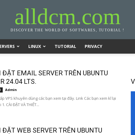
alldcm.com
DISCOVER THE WORLD OF SOFTWARES, TUTORIAL !
ERVERS
LINUX
TUTORIAL
PRIVACY
I ĐẶT EMAIL SERVER TRÊN UBUNTU
 24.04 LTS.
V
Admin
R
ấp VPS khuyên dùng các bạn xem tại đây. Link Các bạn xem kĩ lại
i 1. CÀI ĐẶT VÀ THIẾT...
I ĐẶT WEB SERVER TRÊN UBUNTU