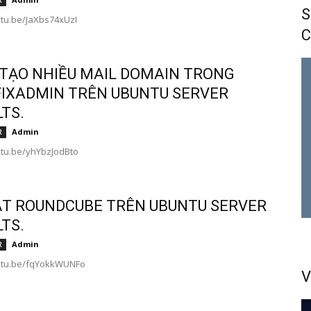
R
S
utu.be/JaXbs74xUzI
C
TẠO NHIỀU MAIL DOMAIN TRONG
IXADMIN TRÊN UBUNTU SERVER
LTS.
Admin
R
utu.be/yhYbzJodBto
ẶT ROUNDCUBE TRÊN UBUNTU SERVER
LTS.
Admin
R
outu.be/fqYokkWUNFo
V