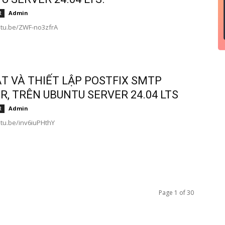
Admin
R
utu.be/ZWF-no3zfrA
ẶT VÀ THIẾT LẬP POSTFIX SMTP
R, TRÊN UBUNTU SERVER 24.04 LTS
Admin
R
utu.be/inv6iuPHthY
Page 1 of 30