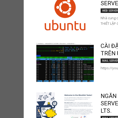
SERVER
WEB SERVER
Nhà cung c
THIẾT LẬP C
CÀI Đ
TRÊN 
MAIL SERVE
https://y
NGĂN 
SERVE
LTS.