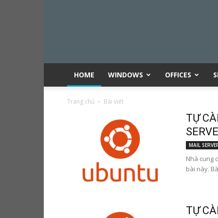
HOME
WINDOWS
OFFICES
S
Trang chủ
Bài viết
TỰ CÀ
SERVER
MAIL SERVE
Nhà cung c
bài này. Bà
TỰ CÀ