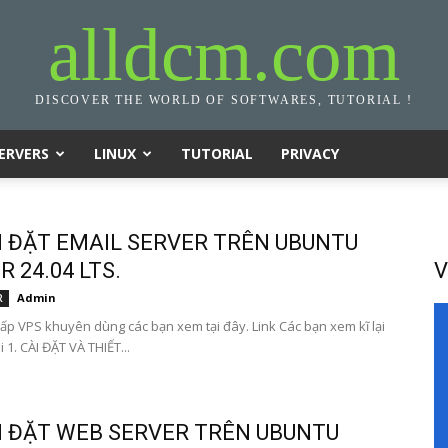
alldcm.com
DISCOVER THE WORLD OF SOFTWARES, TUTORIAL !
ERVERS
LINUX
TUTORIAL
PRIVACY
I ĐẶT EMAIL SERVER TRÊN UBUNTU
 24.04 LTS.
V
Admin
R
ấp VPS khuyên dùng các bạn xem tại đây. Link Các bạn xem kĩ lại
i 1. CÀI ĐẶT VÀ THIẾT...
I ĐẶT WEB SERVER TRÊN UBUNTU