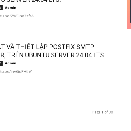
Admin
R
utu.be/ZWF-no3zfrA
ẶT VÀ THIẾT LẬP POSTFIX SMTP
R, TRÊN UBUNTU SERVER 24.04 LTS
Admin
R
utu.be/inv6iuPHthY
Page 1 of 30