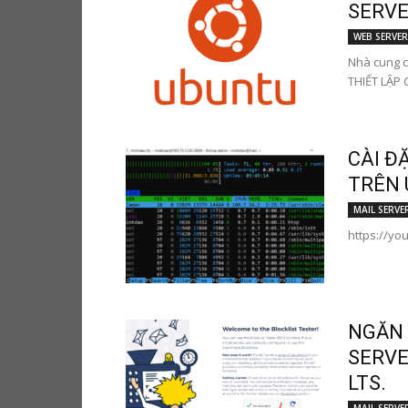
SERVER
WEB SERVER
Nhà cung c
THIẾT LẬP C
CÀI Đ
TRÊN 
MAIL SERVE
https://y
NGĂN 
SERVE
LTS.