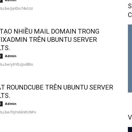
R
S
utu.be/JaXbs74xUzI
C
TẠO NHIỀU MAIL DOMAIN TRONG
IXADMIN TRÊN UBUNTU SERVER
LTS.
Admin
R
utu.be/yhYbzJodBto
ẶT ROUNDCUBE TRÊN UBUNTU SERVER
LTS.
Admin
R
outu.be/fqYokkWUNFo
V