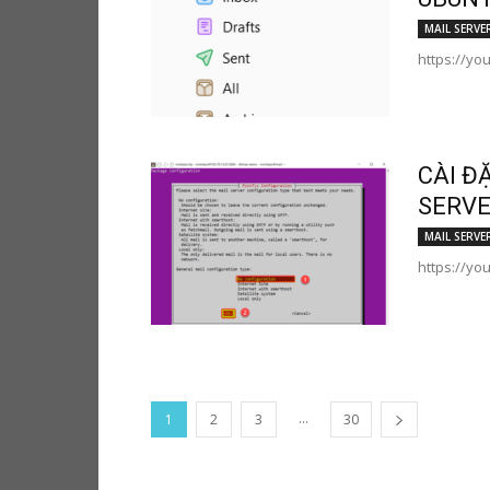
MAIL SERVE
https://yo
CÀI Đ
SERVE
MAIL SERVE
https://yo
...
1
2
3
30