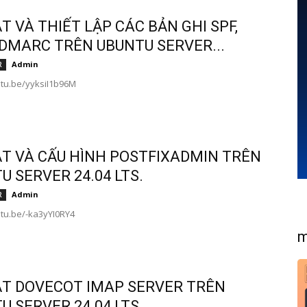
ẶT VÀ THIẾT LẬP CÁC BẢN GHI SPF,
 DMARC TRÊN UBUNTU SERVER...
Admin
R
utu.be/yyksiI1b96M
ẶT VÀ CẤU HÌNH POSTFIXADMIN TRÊN
U SERVER 24.04 LTS.
Admin
R
utu.be/-ka3yYI0RY4
m
ẶT DOVECOT IMAP SERVER TRÊN
U SERVER 24.04 LTS.