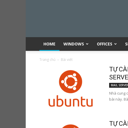
HOME
WINDOWS
OFFICES
S
Trang chủ
Bài viết
TỰ CÀ
SERVER
MAIL SERVE
Nhà cung c
bài này. Bà
TỰ CÀ