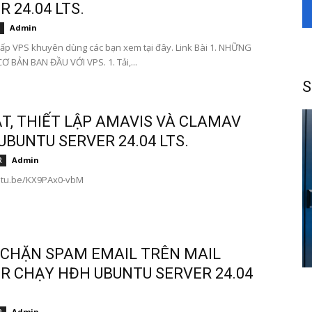
 24.04 LTS.
Admin
ấp VPS khuyên dùng các bạn xem tại đây. Link Bài 1. NHỮNG
Ơ BẢN BAN ĐẦU VỚI VPS. 1. Tải,...
S
ẶT, THIẾT LẬP AMAVIS VÀ CLAMAV
UBUNTU SERVER 24.04 LTS.
Admin
R
outu.be/KX9PAx0-vbM
CHẶN SPAM EMAIL TRÊN MAIL
R CHẠY HĐH UBUNTU SERVER 24.04
Admin