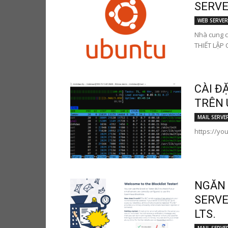
SERVER
WEB SERVER
Nhà cung c
THIẾT LẬP C
CÀI Đ
TRÊN 
MAIL SERVE
https://y
NGĂN 
SERVE
LTS.