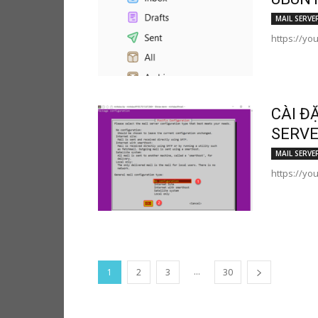
MAIL SERVE
https://yo
CÀI Đ
SERVE
MAIL SERVE
https://yo
...
1
2
3
30