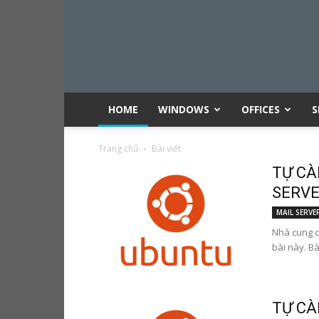
HOME
WINDOWS
OFFICES
S
Trang chủ
Bài viết
TỰ CÀ
SERVER
MAIL SERVE
Nhà cung c
bài này. Bà
TỰ CÀ