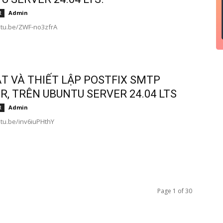
Admin
R
utu.be/ZWF-no3zfrA
ẶT VÀ THIẾT LẬP POSTFIX SMTP
R, TRÊN UBUNTU SERVER 24.04 LTS
Admin
R
utu.be/inv6iuPHthY
Page 1 of 30