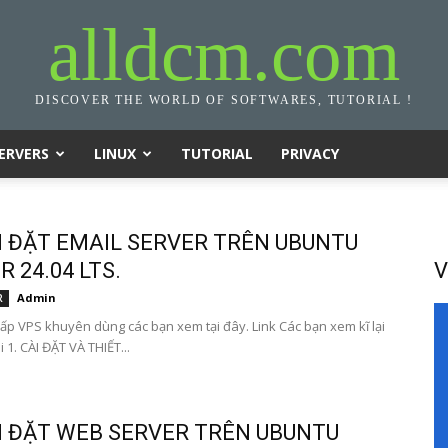
alldcm.com
DISCOVER THE WORLD OF SOFTWARES, TUTORIAL !
ERVERS
LINUX
TUTORIAL
PRIVACY
I ĐẶT EMAIL SERVER TRÊN UBUNTU
 24.04 LTS.
V
Admin
R
ấp VPS khuyên dùng các bạn xem tại đây. Link Các bạn xem kĩ lại
i 1. CÀI ĐẶT VÀ THIẾT...
I ĐẶT WEB SERVER TRÊN UBUNTU