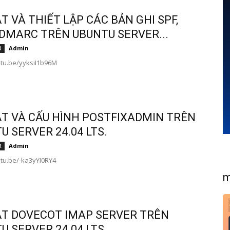
ẶT VÀ THIẾT LẬP CÁC BẢN GHI SPF,
 DMARC TRÊN UBUNTU SERVER...
Admin
R
utu.be/yyksiI1b96M
ẶT VÀ CẤU HÌNH POSTFIXADMIN TRÊN
U SERVER 24.04 LTS.
Admin
R
utu.be/-ka3yYI0RY4
m
ẶT DOVECOT IMAP SERVER TRÊN
U SERVER 24.04 LTS.