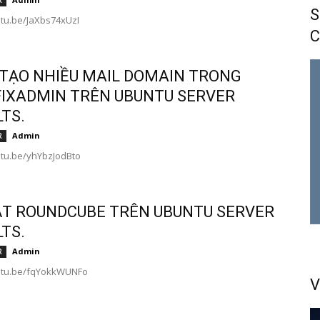
R
S
utu.be/JaXbs74xUzI
C
TẠO NHIỀU MAIL DOMAIN TRONG
IXADMIN TRÊN UBUNTU SERVER
LTS.
Admin
R
utu.be/yhYbzJodBto
ẶT ROUNDCUBE TRÊN UBUNTU SERVER
LTS.
Admin
R
outu.be/fqYokkWUNFo
V