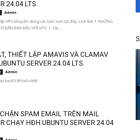
 24.04 LTS.
Admin
ấp VPS khuyên dùng các bạn xem tại đây. Link Bài 1. NHỮNG
Ơ BẢN BAN ĐẦU VỚI VPS. 1. Tải,...
S
ẶT, THIẾT LẬP AMAVIS VÀ CLAMAV
UBUNTU SERVER 24.04 LTS.
Admin
R
outu.be/KX9PAx0-vbM
CHẶN SPAM EMAIL TRÊN MAIL
R CHẠY HĐH UBUNTU SERVER 24.04
Admin