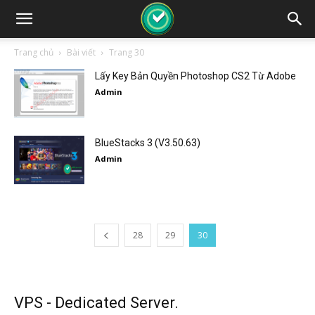
Trang chủ
Bài viết
Trang 30
Lấy Key Bản Quyền Photoshop CS2 Từ Adobe
Admin
BlueStacks 3 (V3.50.63)
Admin
28
29
30
VPS - Dedicated Server.