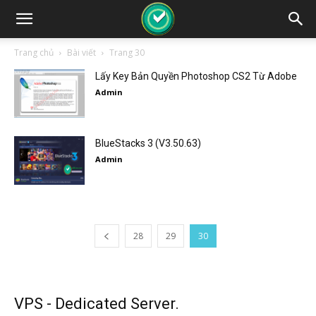
Trang chủ
Bài viết
Trang 30
Lấy Key Bản Quyền Photoshop CS2 Từ Adobe
Admin
BlueStacks 3 (V3.50.63)
Admin
28
29
30
VPS - Dedicated Server.