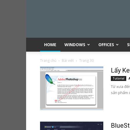
HOME
WINDOWS
OFFICES
S
Trang chủ
Bài viết
Trang 30
Lấy K
Tutorial
Từ xưa đế
sản phẩm 
BlueSt