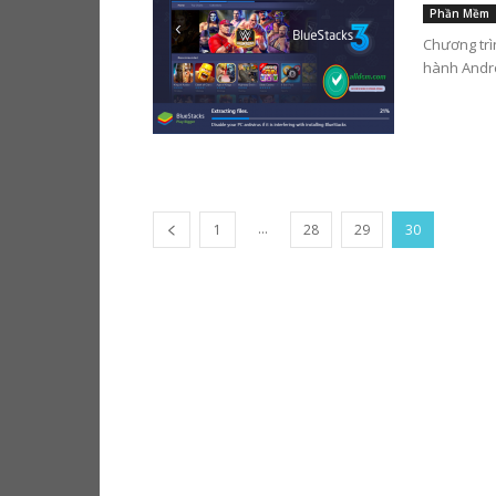
Phần Mềm
Chương trì
hành Andro
...
1
28
29
30