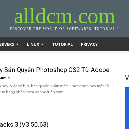
alldcm.com
DISCOVER THE WORLD OF SOFTWARES, TUTORIAL !
ERVERS
LINUX
TUTORIAL
PRIVACY
ey Bản Quyền Photoshop CS2 Từ Adobe
V
Admin
n nay! Việc sở hữu bản quyền phần mềm Photoshop hay một số
của hãng phần mềm Adobe luôn nằm...
acks 3 (V3.50.63)