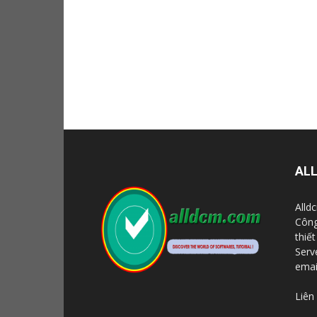
AL
Alld
Công
thiế
Serve
emai
Liên