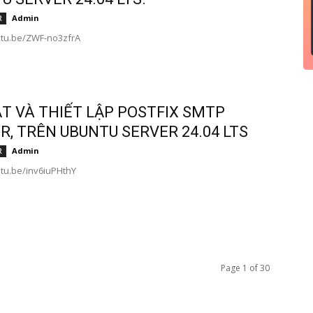
Admin
R
utu.be/ZWF-no3zfrA
ẶT VÀ THIẾT LẬP POSTFIX SMTP
R, TRÊN UBUNTU SERVER 24.04 LTS
Admin
R
utu.be/inv6iuPHthY
Page 1 of 30