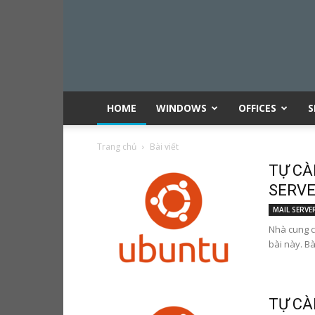
HOME
WINDOWS
OFFICES
S
Trang chủ
Bài viết
TỰ CÀ
SERVER
MAIL SERVE
Nhà cung c
bài này. Bà
TỰ CÀ