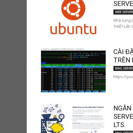
SERVER
WEB SERVER
Nhà cung c
THIẾT LẬP C
CÀI Đ
TRÊN 
MAIL SERVE
https://y
NGĂN 
SERVE
LTS.