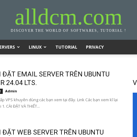
alldcm.com
DISCOVER THE WORLD OF SOFTWARES, TUTORIAL !
ERVERS
LINUX
TUTORIAL
PRIVACY
I ĐẶT EMAIL SERVER TRÊN UBUNTU
 24.04 LTS.
V
Admin
R
ấp VPS khuyên dùng các bạn xem tại đây. Link Các bạn xem kĩ lại
i 1. CÀI ĐẶT VÀ THIẾT...
I ĐẶT WEB SERVER TRÊN UBUNTU