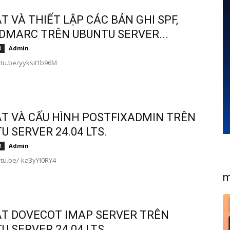
ẶT VÀ THIẾT LẬP CÁC BẢN GHI SPF,
 DMARC TRÊN UBUNTU SERVER...
Admin
R
utu.be/yyksiI1b96M
ẶT VÀ CẤU HÌNH POSTFIXADMIN TRÊN
U SERVER 24.04 LTS.
Admin
R
utu.be/-ka3yYI0RY4
m
ẶT DOVECOT IMAP SERVER TRÊN
U SERVER 24.04 LTS.