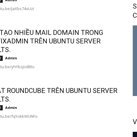
R
S
utu.be/JaXbs74xUzI
C
TẠO NHIỀU MAIL DOMAIN TRONG
IXADMIN TRÊN UBUNTU SERVER
LTS.
Admin
R
utu.be/yhYbzJodBto
ẶT ROUNDCUBE TRÊN UBUNTU SERVER
LTS.
Admin
R
outu.be/fqYokkWUNFo
V