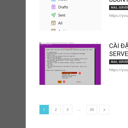
MAIL SERVE
https://yo
CÀI Đ
SERVE
MAIL SERVE
https://yo
...
1
2
3
30