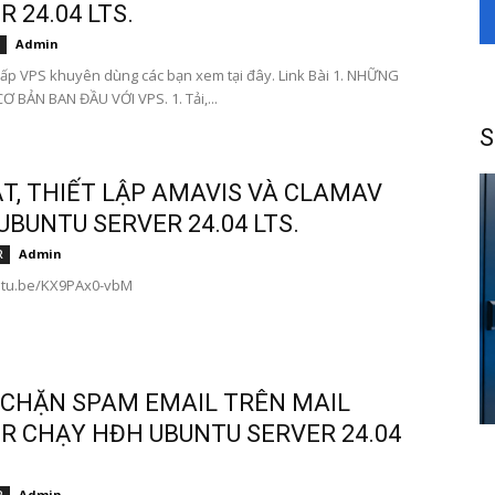
 24.04 LTS.
Admin
ấp VPS khuyên dùng các bạn xem tại đây. Link Bài 1. NHỮNG
Ơ BẢN BAN ĐẦU VỚI VPS. 1. Tải,...
S
ẶT, THIẾT LẬP AMAVIS VÀ CLAMAV
UBUNTU SERVER 24.04 LTS.
Admin
R
outu.be/KX9PAx0-vbM
CHẶN SPAM EMAIL TRÊN MAIL
R CHẠY HĐH UBUNTU SERVER 24.04
Admin