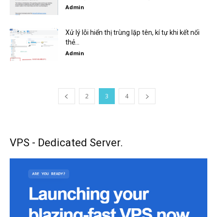
Admin
Xử lý lỗi hiển thị trùng lặp tên, kí tự khi kết nối
thẻ...
Admin
2
3
4
VPS - Dedicated Server.